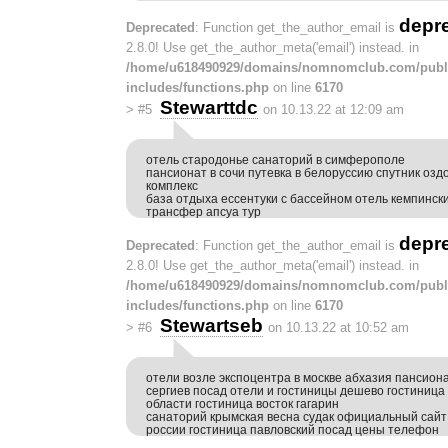
depr
Deprecated
: Function get_the_author_email is
2.8.0! Use get_the_author_meta('email') instead. in
/home/u618490929/domains/nomnomclub.com/publ
includes/functions.php
on line
6170
Stewarttdc
>
#5
on 10.13.22 at 12:09 am
отель стародонье санаторий в симферополе
пансионат в сочи путевка в белоруссию спутник оз
комплекс
база отдыха ессентуки с бассейном отель кемпинск
трансфер апсуа тур
depr
Deprecated
: Function get_the_author_email is
2.8.0! Use get_the_author_meta('email') instead. in
/home/u618490929/domains/nomnomclub.com/publ
includes/functions.php
on line
6170
Stewartseb
>
#6
on 10.13.22 at 10:52 am
отели возле экспоцентра в москве абхазия пансион
сергиев посад отели и гостиницы дешево гостиница 
области гостиница восток гагарин
санаторий крымская весна судак официальный сайт
россии гостиница павловский посад цены телефон