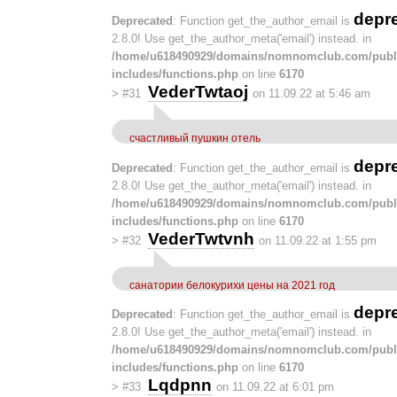
depr
Deprecated
: Function get_the_author_email is
2.8.0! Use get_the_author_meta('email') instead. in
/home/u618490929/domains/nomnomclub.com/publ
includes/functions.php
on line
6170
VederTwtaoj
>
#31
on 11.09.22 at 5:46 am
счастливый пушкин отель
depr
Deprecated
: Function get_the_author_email is
2.8.0! Use get_the_author_meta('email') instead. in
/home/u618490929/domains/nomnomclub.com/publ
includes/functions.php
on line
6170
VederTwtvnh
>
#32
on 11.09.22 at 1:55 pm
санатории белокурихи цены на 2021 год
depr
Deprecated
: Function get_the_author_email is
2.8.0! Use get_the_author_meta('email') instead. in
/home/u618490929/domains/nomnomclub.com/publ
includes/functions.php
on line
6170
Lqdpnn
>
#33
on 11.09.22 at 6:01 pm