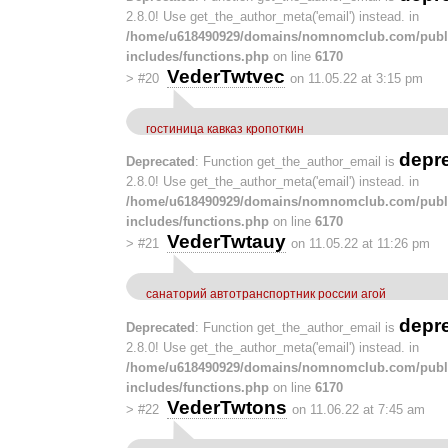
2.8.0! Use get_the_author_meta('email') instead. in
/home/u618490929/domains/nomnomclub.com/publ
includes/functions.php
on line
6170
VederTwtvec
>
#20
on 11.05.22 at 3:15 pm
гостиница кавказ кропоткин
depr
Deprecated
: Function get_the_author_email is
2.8.0! Use get_the_author_meta('email') instead. in
/home/u618490929/domains/nomnomclub.com/publ
includes/functions.php
on line
6170
VederTwtauy
>
#21
on 11.05.22 at 11:26 pm
санаторий автотранспортник россии агой
depr
Deprecated
: Function get_the_author_email is
2.8.0! Use get_the_author_meta('email') instead. in
/home/u618490929/domains/nomnomclub.com/publ
includes/functions.php
on line
6170
VederTwtons
>
#22
on 11.06.22 at 7:45 am