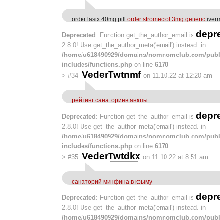
order lasix 40mg pill
order stromectol 3mg generic
iverm
depr
Deprecated
: Function get_the_author_email is
2.8.0! Use get_the_author_meta('email') instead. in
/home/u618490929/domains/nomnomclub.com/publ
includes/functions.php
on line
6170
VederTwtnmf
>
#34
on 11.10.22 at 12:20 am
рейтинг санаториев анапы
depr
Deprecated
: Function get_the_author_email is
2.8.0! Use get_the_author_meta('email') instead. in
/home/u618490929/domains/nomnomclub.com/publ
includes/functions.php
on line
6170
VederTwtdkx
>
#35
on 11.10.22 at 8:51 am
санаторий минфина в крыму
depr
Deprecated
: Function get_the_author_email is
2.8.0! Use get_the_author_meta('email') instead. in
/home/u618490929/domains/nomnomclub.com/publ