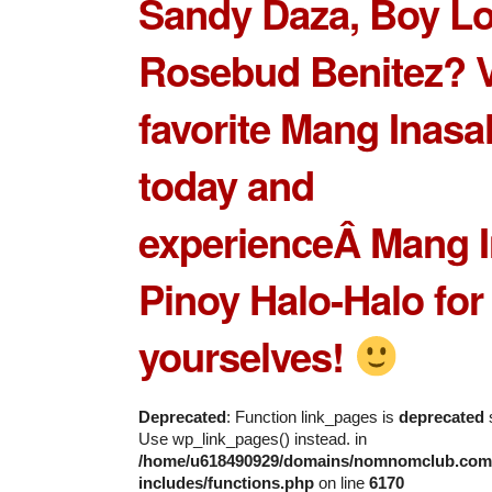
Sandy Daza
,
Boy L
Rosebud Benitez
? 
favorite Mang Inasa
today and
experienceÂ Mang I
Pinoy Halo-Halo for
yourselves!
Deprecated
: Function link_pages is
deprecated
s
Use wp_link_pages() instead. in
/home/u618490929/domains/nomnomclub.com/
includes/functions.php
on line
6170