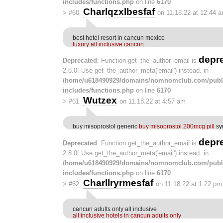
includes/functions.php
on line
6170
Charlqzxlbesfaf
>
#60
on 11.18.22 at 12:44 
best hotel resort in cancun mexico
luxury all inclusive cancun
depr
Deprecated
: Function get_the_author_email is
2.8.0! Use get_the_author_meta('email') instead. in
/home/u618490929/domains/nomnomclub.com/publ
includes/functions.php
on line
6170
Wutzex
>
#61
on 11.18.22 at 4:57 am
buy misoprostol generic
buy misoprostol 200mcg pill
sy
depr
Deprecated
: Function get_the_author_email is
2.8.0! Use get_the_author_meta('email') instead. in
/home/u618490929/domains/nomnomclub.com/publ
includes/functions.php
on line
6170
Charllryrmesfaf
>
#62
on 11.18.22 at 1:22 pm
cancun adults only all inclusive
all inclusive hotels in cancun adults only