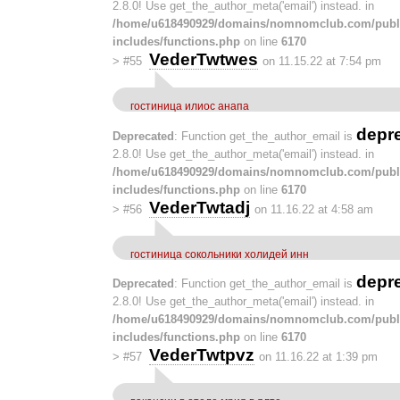
2.8.0! Use get_the_author_meta('email') instead. in
/home/u618490929/domains/nomnomclub.com/publ
includes/functions.php
on line
6170
VederTwtwes
>
#55
on 11.15.22 at 7:54 pm
гостиница илиос анапа
depr
Deprecated
: Function get_the_author_email is
2.8.0! Use get_the_author_meta('email') instead. in
/home/u618490929/domains/nomnomclub.com/publ
includes/functions.php
on line
6170
VederTwtadj
>
#56
on 11.16.22 at 4:58 am
гостиница сокольники холидей инн
depr
Deprecated
: Function get_the_author_email is
2.8.0! Use get_the_author_meta('email') instead. in
/home/u618490929/domains/nomnomclub.com/publ
includes/functions.php
on line
6170
VederTwtpvz
>
#57
on 11.16.22 at 1:39 pm