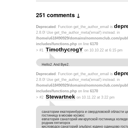
251 comments ↓
depr
Deprecated
: Function get_the_author_email is
2.8.0! Use get_the_author_meta('email') instead. in
/home/u618490929/domains/nomnomclub.com/publ
includes/functions.php
on line
6170
TimothycrogY
>
#1
on 10.10.22 at 6:15 pm
Hello2. And Bye2.
depr
Deprecated
: Function get_the_author_email is
2.8.0! Use get_the_author_meta('email') instead. in
/home/u618490929/domains/nomnomclub.com/publ
includes/functions.php
on line
6170
Stewartnek
>
#2
on 10.11.22 at 3:22 pm
санатории екатеринбурга и свердловской области 
гостиницу в москве космос
евпатория санаторий им крупской гостиница холид
родник пятигорск
кисловодск санаторий эльбрус юдино одинцово гос