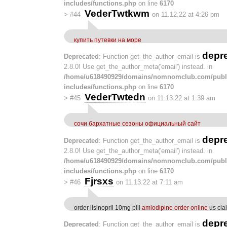
includes/functions.php
on line
6170
VederTwtkwm
>
#44
on 11.12.22 at 4:26 pm
купить путевки на море
depr
Deprecated
: Function get_the_author_email is
2.8.0! Use get_the_author_meta('email') instead. in
/home/u618490929/domains/nomnomclub.com/publ
includes/functions.php
on line
6170
VederTwtedn
>
#45
on 11.13.22 at 1:39 am
сочи бархатные сезоны официальный сайт
depr
Deprecated
: Function get_the_author_email is
2.8.0! Use get_the_author_meta('email') instead. in
/home/u618490929/domains/nomnomclub.com/publ
includes/functions.php
on line
6170
Fjrsxs
>
#46
on 11.13.22 at 7:11 am
order lisinopril 10mg pill
amlodipine order online
us cial
depr
Deprecated
: Function get_the_author_email is