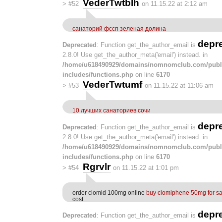
VederTwtblh
>
#52
on 11.15.22 at 2:12 am
санаторий фссп зеленая долина
depr
Deprecated
: Function get_the_author_email is
2.8.0! Use get_the_author_meta('email') instead. in
/home/u618490929/domains/nomnomclub.com/publ
includes/functions.php
on line
6170
VederTwtumf
>
#53
on 11.15.22 at 11:06 am
10 лучших санаториев сочи
depr
Deprecated
: Function get_the_author_email is
2.8.0! Use get_the_author_meta('email') instead. in
/home/u618490929/domains/nomnomclub.com/publ
includes/functions.php
on line
6170
Rgrvlr
>
#54
on 11.15.22 at 1:01 pm
order clomid 100mg online
buy clomiphene 50mg for sa
cost
depr
Deprecated
: Function get_the_author_email is