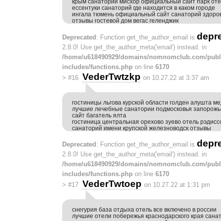
крым санаторий мисхор официальный сайт парк оте
ессентуки санаторий где находится в каком городе
ингала тюмень официальный сайт санаторий здоро
отзывы гостевой дом вегас геленджик
depr
Deprecated
: Function get_the_author_email is
2.8.0! Use get_the_author_meta('email') instead. in
/home/u618490929/domains/nomnomclub.com/publ
includes/functions.php
on line
6170
VederTwtzkp
>
#16
on 10.27.22 at 3:37 am
гостиницы льгова курской области голден алушта м
лучшие лечебные санатории подмосковья запорож
сайт багатель ялта
гостиница центральная орехово зуево отель рэдисс
санаторий имени крупской железноводск отзывы
depr
Deprecated
: Function get_the_author_email is
2.8.0! Use get_the_author_meta('email') instead. in
/home/u618490929/domains/nomnomclub.com/publ
includes/functions.php
on line
6170
VederTwtoep
>
#17
on 10.27.22 at 1:31 pm
снегурия база отдыха отель все включено в россии
лучшие отели побережья краснодарского края сана