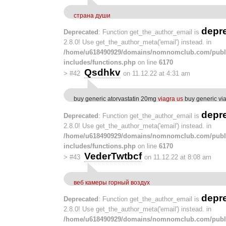
страна души
depr
Deprecated
: Function get_the_author_email is
2.8.0! Use get_the_author_meta('email') instead. in
/home/u618490929/domains/nomnomclub.com/publ
includes/functions.php
on line
6170
Qsdhkv
>
#42
on 11.12.22 at 4:31 am
buy generic atorvastatin 20mg
viagra us
buy generic vi
depr
Deprecated
: Function get_the_author_email is
2.8.0! Use get_the_author_meta('email') instead. in
/home/u618490929/domains/nomnomclub.com/publ
includes/functions.php
on line
6170
VederTwtbcf
>
#43
on 11.12.22 at 8:08 am
веб камеры горный воздух
depr
Deprecated
: Function get_the_author_email is
2.8.0! Use get_the_author_meta('email') instead. in
/home/u618490929/domains/nomnomclub.com/publ