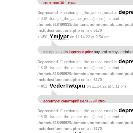
волжская 30 1 сочи
depr
Deprecated
: Function get_the_author_email is
2.8.0! Use get_the_author_meta('email') instead. in
/home/u618490929/domains/nomnomclub.com/publ
includes/functions.php
on line
6170
Ymjypt
>
#50
on 11.14.22 at 9:54 am
metoprolol pills
lopressor price
buy oral methylpredniso
depr
Deprecated
: Function get_the_author_email is
2.8.0! Use get_the_author_meta('email') instead. in
/home/u618490929/domains/nomnomclub.com/publ
includes/functions.php
on line
6170
VederTwtqxu
>
#51
on 11.14.22 at 5:11 pm
ессентуки санаторий целебный ключ
depr
Deprecated
: Function get_the_author_email is
2.8.0! Use get_the_author_meta('email') instead. in
/home/u618490929/domains/nomnomclub.com/publ
includes/functions.php
on line
6170