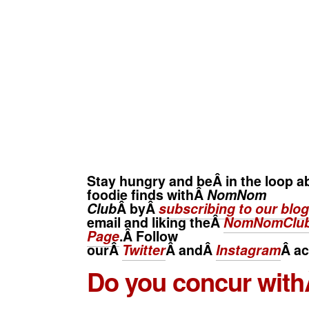
Stay hungry and beÂ in the loop a
foodie finds withÂ
NomNom
Club
Â byÂ
subscribing to our blog
email and liking theÂ
NomNomClub
Page
.Â Follow
ourÂ
Twitter
Â andÂ
Instagram
Â
ac
Do you concur with