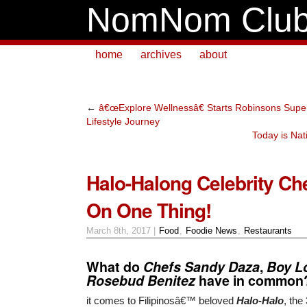
NomNom Clu
home
archives
about
←
â€œExplore Wellnessâ€ Starts Robinsons Supe
Lifestyle Journey
Today is Nat
Halo-Halong Celebrity Ch
On One Thing!
March 8th, 2017 |
Food
,
Foodie News
,
Restaurants
What do
Chefs Sandy Daza
,
Boy L
Rosebud Benitez
have in common
it comes to Filipinosâ€™ beloved
Halo-Halo
, the