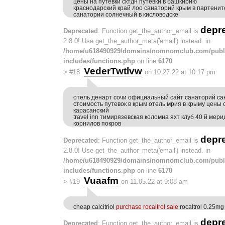
цены на путевки сктдн путевки в башкирию
краснодарский край лоо санаторий крым в партенит
санатории солнечный в кисловодске
depr
Deprecated
: Function get_the_author_email is
2.8.0! Use get_the_author_meta('email') instead. in
/home/u618490929/domains/nomnomclub.com/publ
includes/functions.php
on line
6170
VederTwtlvw
>
#18
on 10.27.22 at 10:17 pm
отель денарт сочи официальный сайт санаторий са
стоимость путевок в крым отель мрия в крыму цены
карасанский
travel inn тимирязевская коломна яхт клуб 40 й мер
корнилов покров
depr
Deprecated
: Function get_the_author_email is
2.8.0! Use get_the_author_meta('email') instead. in
/home/u618490929/domains/nomnomclub.com/publ
includes/functions.php
on line
6170
Vuaafm
>
#19
on 11.05.22 at 9:08 am
cheap calcitriol
purchase rocaltrol sale
rocaltrol 0.25mg
depr
Deprecated
: Function get_the_author_email is