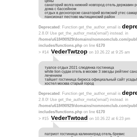
цены
санаторий волга нижний новгород отель державин р
дома с бассейном
отдых в десногорске санаторий волжский утес сама
пансионат пестово мытищинский район
depr
Deprecated
: Function get_the_author_email is
2.8.0! Use get_the_author_meta('email') instead. in
/home/u618490929/domains/nomnomclub.com/publ
includes/functions.php
on line
6170
VederTwtzop
>
#14
on 10.26.22 at 9:25 am
туапсе отдых 2021 слюдянка гостиница
white lion судак отель в москве 3 звезды рейтинг са
лечением
тайшет гостиница бирюса официальный сайт усадь
хостел москва старый город
depr
Deprecated
: Function get_the_author_email is
2.8.0! Use get_the_author_meta('email') instead. in
/home/u618490929/domains/nomnomclub.com/publ
includes/functions.php
on line
6170
VederTwtoad
>
#15
on 10.26.22 at 6:23 pm
патриот гостиница калининград отель бревис