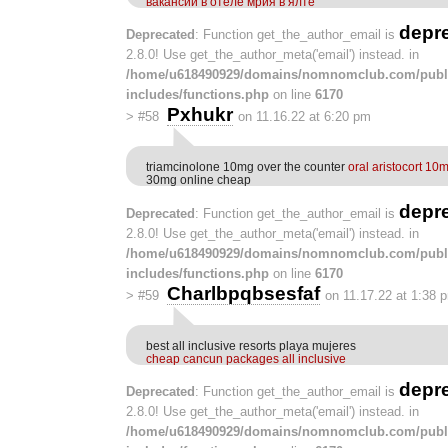
вакансии в отеле мрия в ялте
depr
Deprecated
: Function get_the_author_email is
2.8.0! Use get_the_author_meta('email') instead. in
/home/u618490929/domains/nomnomclub.com/publ
includes/functions.php
on line
6170
Pxhukr
>
#58
on 11.16.22 at 6:20 pm
triamcinolone 10mg over the counter
oral aristocort 10
30mg online cheap
depr
Deprecated
: Function get_the_author_email is
2.8.0! Use get_the_author_meta('email') instead. in
/home/u618490929/domains/nomnomclub.com/publ
includes/functions.php
on line
6170
Charlbpqbsesfaf
>
#59
on 11.17.22 at 1:38 
best all inclusive resorts playa mujeres
cheap cancun packages all inclusive
depr
Deprecated
: Function get_the_author_email is
2.8.0! Use get_the_author_meta('email') instead. in
/home/u618490929/domains/nomnomclub.com/publ