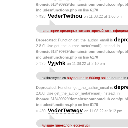
/home/u618490929/domains/nomnomclub.com/publ
includes/functions.php
on line
6170
VederTwthou
>
#28
on 11.08.22 at 1:06 pm
санатории предгорье кавказа горячий ключ официа
depr
Deprecated
: Function get_the_author_email is
2.8.0! Use get_the_author_meta('email') instead. in
/home/u618490929/domains/nomnomclub.com/publ
includes/functions.php
on line
6170
Vyjvhk
>
#29
on 11.08.22 at 3:10 pm
azithromycin ca
buy neurontin 800mg online
neurontin
depr
Deprecated
: Function get_the_author_email is
2.8.0! Use get_the_author_meta('email') instead. in
/home/u618490929/domains/nomnomclub.com/publ
includes/functions.php
on line
6170
VederTwtwqv
>
#30
on 11.08.22 at 9:12 pm
лучшие гинекологи ессентуки