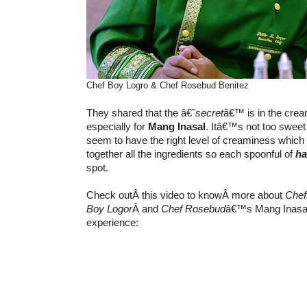
Chef Boy Logro & Chef Rosebud Benitez
They shared that the â€˜
secret
â€™ is in the cre
especially for
Mang Inasal
. Itâ€™s not too sweet n
seem to have the right level of creaminess which 
together all the ingredients so each spoonful of
ha
spot.
Check outÂ this video to knowÂ more about
Chef
Boy Logor
Â and
Chef Rosebud
â€™s Mang Inasal
experience: