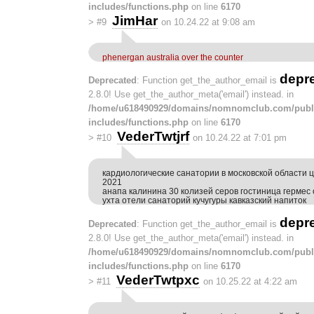
includes/functions.php
on line
6170
JimHar
>
#9
on 10.24.22 at 9:08 am
phenergan australia over the counter
depr
Deprecated
: Function get_the_author_email is
2.8.0! Use get_the_author_meta('email') instead. in
/home/u618490929/domains/nomnomclub.com/publ
includes/functions.php
on line
6170
VederTwtjrf
>
#10
on 10.24.22 at 7:01 pm
кардиологические санатории в московской области 
2021
анапа калинина 30 колизей серов гостиница гермес
ухта отели санаторий кучугуры кавказский напиток
depr
Deprecated
: Function get_the_author_email is
2.8.0! Use get_the_author_meta('email') instead. in
/home/u618490929/domains/nomnomclub.com/publ
includes/functions.php
on line
6170
VederTwtpxc
>
#11
on 10.25.22 at 4:22 am