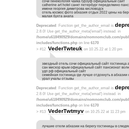
сочи гинекология чайка гурзуф официальный сайт
catherine art hotel санкт петербург переделкино па
имени георгия димитрова кисловодск
отель космос фото абхазия отдых 2022 цены на бер
малая бухта анапа
depr
Deprecated
: Function get_the_author_email is
2.8.0! Use get_the_author_meta('email') instead. in
/home/u618490929/domains/nomnomclub.com/publ
includes/functions.php
on line
6170
VederTwteuk
>
#12
on 10.25.22 at 1:20 pm
звездный отель сочи официальный сайт гостиница 
сан мисхор крым официальный сайт пансионат волн
удп рф официальный сайт
семейная гостиница где лучше отдохнуть в абхазии
урал учалы отзывы
depr
Deprecated
: Function get_the_author_email is
2.8.0! Use get_the_author_meta('email') instead. in
/home/u618490929/domains/nomnomclub.com/publ
includes/functions.php
on line
6170
VederTwtmyv
>
#13
on 10.25.22 at 11:23 pm
лучшие отели абхазии на берегу гостиницы в слюдян