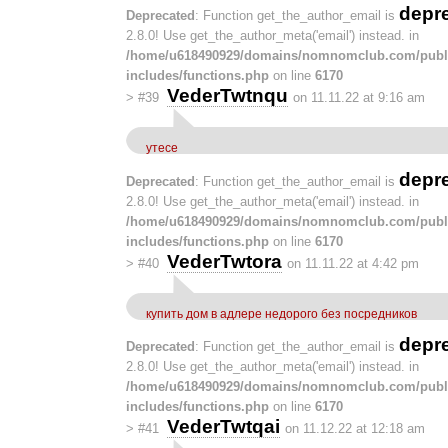
depr
Deprecated
: Function get_the_author_email is
2.8.0! Use get_the_author_meta('email') instead. in
/home/u618490929/domains/nomnomclub.com/publ
includes/functions.php
on line
6170
VederTwtnqu
>
#39
on 11.11.22 at 9:16 am
утесе
depr
Deprecated
: Function get_the_author_email is
2.8.0! Use get_the_author_meta('email') instead. in
/home/u618490929/domains/nomnomclub.com/publ
includes/functions.php
on line
6170
VederTwtora
>
#40
on 11.11.22 at 4:42 pm
купить дом в адлере недорого без посредников
depr
Deprecated
: Function get_the_author_email is
2.8.0! Use get_the_author_meta('email') instead. in
/home/u618490929/domains/nomnomclub.com/publ
includes/functions.php
on line
6170
VederTwtqai
>
#41
on 11.12.22 at 12:18 am