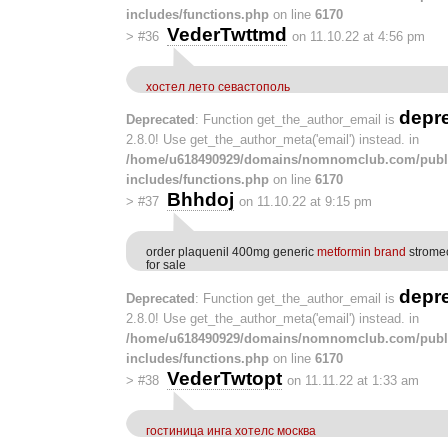
includes/functions.php
on line
6170
VederTwttmd
>
#36
on 11.10.22 at 4:56 pm
хостел лето севастополь
depr
Deprecated
: Function get_the_author_email is
2.8.0! Use get_the_author_meta('email') instead. in
/home/u618490929/domains/nomnomclub.com/publ
includes/functions.php
on line
6170
Bhhdoj
>
#37
on 11.10.22 at 9:15 pm
order plaquenil 400mg generic
metformin brand
stromec
for sale
depr
Deprecated
: Function get_the_author_email is
2.8.0! Use get_the_author_meta('email') instead. in
/home/u618490929/domains/nomnomclub.com/publ
includes/functions.php
on line
6170
VederTwtopt
>
#38
on 11.11.22 at 1:33 am
гостиница инга хотелс москва