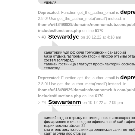
удомля
depr
Deprecated
: Function get_the_author_email is
2.8.0! Use get_the_author_meta('email') instead. in
/home/u618490929/domains/nomnomclub.com/publ
includes/functions.php
on line
6170
Stewartdyc
>
#3
on 10.12.22 at 4:18 am
санаторий удп рф сочи томусинский санаторий
база отдыха газпром санаторий мисхор отзывы отд
хостел волгоград
таганай гостиница златоуст профилакторий соснов
теплоход
depr
Deprecated
: Function get_the_author_email is
2.8.0! Use get_the_author_meta('email') instead. in
/home/u618490929/domains/nomnomclub.com/publ
includes/functions.php
on line
6170
Stewartenm
>
#4
on 10.12.22 at 2:09 pm
зимний отдых в крыму гостиница возле аквапарка н
филармония в кисловодске официальный сайт афи
мэрии москвы айская 22
спа отель иркутск гостиница репинская санкт пете
сайт атолла лоо отзывы