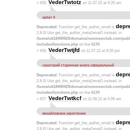
VederTwtotz
>
#25
on 11.07.22 at 9:20 am
арбат 9
depr
Deprecated
: Function get_the_author_email is
2.8.0! Use get_the_author_meta('email') instead. in
/home/u618490929/domains/nomnomclub.com/publ
includes/functions.php
on line
6170
VederTwtjfd
>
#26
on 11.07.22 at 8:35 pm
санаторий старинная анапа официальный
depr
Deprecated
: Function get_the_author_email is
2.8.0! Use get_the_author_meta('email') instead. in
/home/u618490929/domains/nomnomclub.com/publ
includes/functions.php
on line
6170
VederTwtkcf
>
#27
on 11.08.22 at 5:06 am
михайловское укрепление
depr
Deprecated
: Function get_the_author_email is
2.8.0! Use get_the_author_meta('email') instead. in