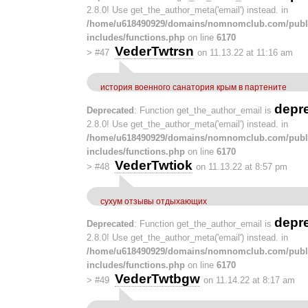
2.8.0! Use get_the_author_meta('email') instead. in
/home/u618490929/domains/nomnomclub.com/publ
includes/functions.php
on line
6170
VederTwtrsn
>
#47
on 11.13.22 at 11:16 am
история военного санатория крым в партените
depr
Deprecated
: Function get_the_author_email is
2.8.0! Use get_the_author_meta('email') instead. in
/home/u618490929/domains/nomnomclub.com/publ
includes/functions.php
on line
6170
VederTwtiok
>
#48
on 11.13.22 at 8:57 pm
сухум отзывы отдыхающих
depr
Deprecated
: Function get_the_author_email is
2.8.0! Use get_the_author_meta('email') instead. in
/home/u618490929/domains/nomnomclub.com/publ
includes/functions.php
on line
6170
VederTwtbgw
>
#49
on 11.14.22 at 8:17 am