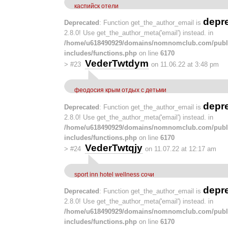
каспийск отели
depr
Deprecated
: Function get_the_author_email is
2.8.0! Use get_the_author_meta('email') instead. in
/home/u618490929/domains/nomnomclub.com/publ
includes/functions.php
on line
6170
VederTwtdym
>
#23
on 11.06.22 at 3:48 pm
феодосия крым отдых с детьми
depr
Deprecated
: Function get_the_author_email is
2.8.0! Use get_the_author_meta('email') instead. in
/home/u618490929/domains/nomnomclub.com/publ
includes/functions.php
on line
6170
VederTwtqjy
>
#24
on 11.07.22 at 12:17 am
sport inn hotel wellness сочи
depr
Deprecated
: Function get_the_author_email is
2.8.0! Use get_the_author_meta('email') instead. in
/home/u618490929/domains/nomnomclub.com/publ
includes/functions.php
on line
6170