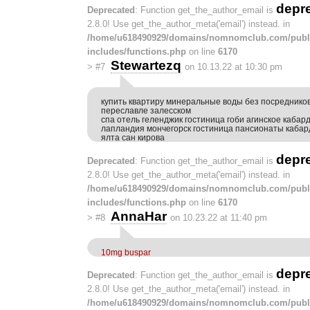
depr
Deprecated
: Function get_the_author_email is
2.8.0! Use get_the_author_meta('email') instead. in
/home/u618490929/domains/nomnomclub.com/publ
includes/functions.php
on line
6170
Stewartezq
>
#7
on 10.13.22 at 10:30 pm
купить квартиру минеральные воды без посредников
переславле залесском
спа отель геленджик гостиница гоби агинское кабар
лапландия мончегорск гостиница пансионаты кабар
ялта сан кирова
depr
Deprecated
: Function get_the_author_email is
2.8.0! Use get_the_author_meta('email') instead. in
/home/u618490929/domains/nomnomclub.com/publ
includes/functions.php
on line
6170
AnnaHar
>
#8
on 10.23.22 at 11:40 pm
10mg buspar
depr
Deprecated
: Function get_the_author_email is
2.8.0! Use get_the_author_meta('email') instead. in
/home/u618490929/domains/nomnomclub.com/publ